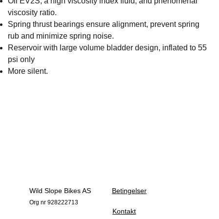
Oil EV2S, a high viscosity index fluid, and phenomenal
viscosity ratio.
Spring thrust bearings ensure alignment, prevent spring
rub and minimize spring noise.
Reservoir with large volume bladder design, inflated to 55
psi only
More silent.
Wild Slope Bikes AS
Betingelser
Org nr 928222713
Kontakt