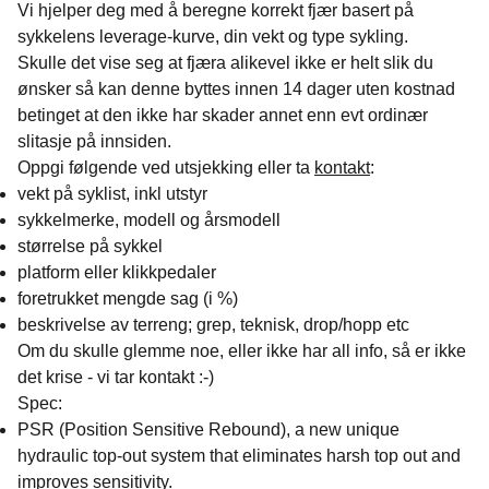
Vi hjelper deg med å beregne korrekt fjær basert på
sykkelens leverage-kurve, din vekt og type sykling.
Skulle det vise seg at fjæra alikevel ikke er helt slik du
ønsker så kan denne byttes innen 14 dager uten kostnad
betinget at den ikke har skader annet enn evt ordinær
slitasje på innsiden.
Oppgi følgende ved utsjekking eller ta
kontakt
:
vekt på syklist, inkl utstyr
sykkelmerke, modell og årsmodell
størrelse på sykkel
platform eller klikkpedaler
foretrukket mengde sag (i %)
beskrivelse av terreng; grep, teknisk, drop/hopp etc
Om du skulle glemme noe, eller ikke har all info, så er ikke
det krise - vi tar kontakt :-)
Spec:
PSR (Position Sensitive Rebound), a new unique
hydraulic top-out system that eliminates harsh top out and
improves sensitivity.