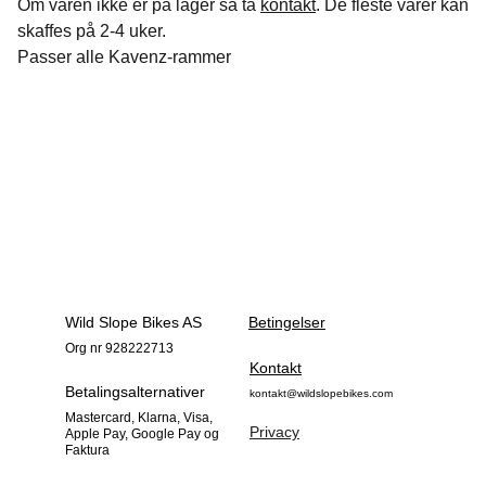
Om varen ikke er på lager så ta
kontakt
. De fleste varer kan
skaffes på 2-4 uker.
Passer alle Kavenz-rammer
Wild Slope Bikes AS
Betingelser
Org nr 928222713
Kontakt
Betalingsalternativer
kontakt@wildslopebikes.com
Mastercard, Klarna, Visa, 
Privacy
Apple Pay, Google Pay og 
Faktura