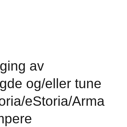
T
HANDLEKURV
ing av
gde og/eller tune
oria/eStoria/Arma
mpere