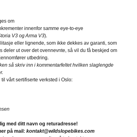
ges om
inkrementer innenfor samme eye-to-eye
Storia V3 og Arma V3
).
 slitasje eller lignende, som ikke dekkes av garanti, som
tes deler ut over det ovennevnte, så vil du få beskjed om
i gjennomfører utbedring.
kken så skriv inn i kommentarfeltet hvilken slaglengde
r.
 vårt sertifiserte verksted i Oslo:
hnsen
ig med ditt navn og returadresse!
r på mail:
kontakt@wildslopebikes.com