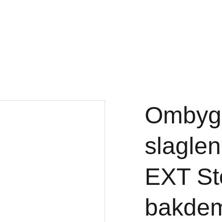
HJEM
SALGSVARER
NETTBUTIKK
OM OSS
KONTAK
Ombygg
slaglen
EXT St
bakde