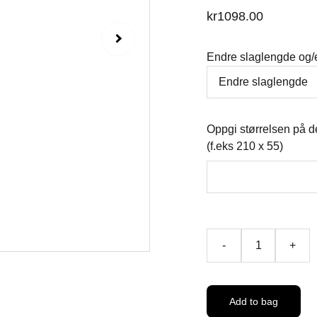
kr1098.00
Endre slaglengde og/e
Oppgi størrelsen på d
(f.eks 210 x 55)
-
+
Add to bag