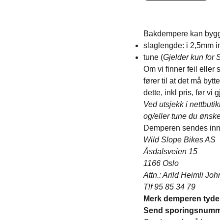
Bakdempere kan byg
slaglengde: i 2,5mm 
tune (
Gjelder kun for 
Om vi finner feil eller
fører til at det må byt
dette, inkl pris, før v
Ved utsjekk i nettbuti
og/eller tune du ønske
Demperen sendes inn til
Wild Slope Bikes AS
Åsdalsveien 15
1166 Oslo
Attn.: Arild Heimli Jo
Tlf 95 85 34 79
Merk demperen tydel
Send sporingsnumme